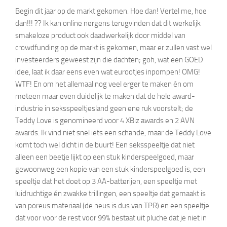
Begin dit jaar op de markt gekomen. Hoe dan! Vertel me, hoe
dan!!! ?? Ik kan online nergens terugvinden dat dit werkelijk
smakeloze product ook daadwerkelijk door middel van
crowdfunding op de markt is gekomen, maar er zullen vast wel
investeerders geweest zijn die dachten; goh, wat een GOED
idee, laat ik daar eens even wat eurootjes inpompen! OMG!
WTF! En om het allemaal nog veel erger te maken én om
meteen maar even duidelijk te maken dat de hele award-
industrie in seksspeeltjesland geen ene ruk voorstelt; de
Teddy Love is genomineerd voor 4 XBiz awards en 2 AVN
awards. Ik vind niet snel iets een schande, maar de Teddy Love
komt toch wel dicht in de buurt! Een seksspeeltje dat niet
alleen een beetje lijkt op een stuk kinderspeelgoed, maar
gewoonweg een kopie van een stuk kinderspeelgoed is, een
speeltje dat het doet op 3 AA-batterijen, een speeltje met
luidruchtige én zwakke trillingen, een speeltje dat gemaakt is
van poreus materiaal (de neus is dus van TPR) en een speeltje
dat voor voor de rest voor 99% bestaat uit pluche dat je niet in