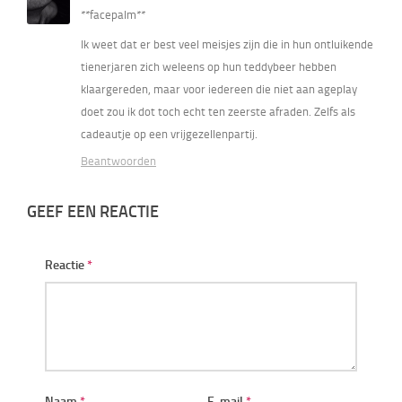
**facepalm**
Ik weet dat er best veel meisjes zijn die in hun ontluikende
tienerjaren zich weleens op hun teddybeer hebben
klaargereden, maar voor iedereen die niet aan ageplay
doet zou ik dot toch echt ten zeerste afraden. Zelfs als
cadeautje op een vrijgezellenpartij.
Beantwoorden
GEEF EEN REACTIE
Reactie
*
Naam
*
E-mail
*