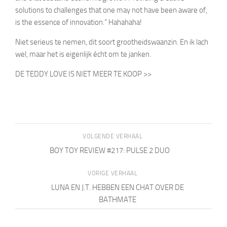
solutions to challenges that one may not have been aware of,
is the essence of innovation.” Hahahaha!
Niet serieus te nemen, dit soort grootheidswaanzin. En ik lach
wel, maar het is eigenlijk écht om te janken.
DE TEDDY LOVE IS NIET MEER TE KOOP >>
VOLGENDE VERHAAL
BOY TOY REVIEW #217: PULSE 2 DUO
VORIGE VERHAAL
LUNA EN J.T. HEBBEN EEN CHAT OVER DE
BATHMATE