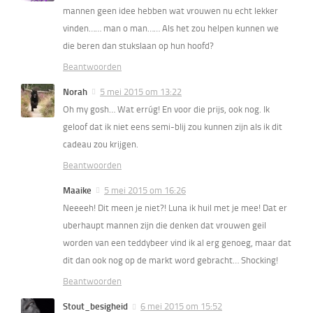
mannen geen idee hebben wat vrouwen nu echt lekker
vinden…… man o man…… Als het zou helpen kunnen we
die beren dan stukslaan op hun hoofd?
Beantwoorden
Norah
5 mei 2015 om 13:22
Oh my gosh… Wat errúg! En voor die prijs, ook nog. Ik
geloof dat ik niet eens semi-blij zou kunnen zijn als ik dit
cadeau zou krijgen.
Beantwoorden
Maaike
5 mei 2015 om 16:26
Neeeeh! Dit meen je niet?! Luna ik huil met je mee! Dat er
uberhaupt mannen zijn die denken dat vrouwen geil
worden van een teddybeer vind ik al erg genoeg, maar dat
dit dan ook nog op de markt word gebracht… Shocking!
Beantwoorden
Stout_besigheid
6 mei 2015 om 15:52