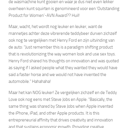
de wasmachine kunt gooien en waar je dus niet even lekker
overheen kunt squirten is genomineerd voor een ‘Outstanding
Product for Women’-AVN Award?? Huil!
Maar, wacht, het wordt nog leuker en leuker, want de
mannetjes achter deze vibrerende teddybeer durven zichzelf
ook nog te vergelijken met Henry Ford en zijn uitvinding van
de auto: “Just remember this is a paradigm shifting product
that is revolutionizing the way women look and use sex toys.
Henry Ford shared his thoughts on innovation and was quoted
as saying if I asked people what they wanted they would have
said a faster horse and we would not have invented the
automobile.” Hahahaha!
Maar het kan NOG leuker! Ze vergelijken zichzelf en de Teddy
Love ook nog eens met Steve Jobs en Apple: “Basically, the
same thing was shared by Steve Jobs when Apple invented
the iPhone, iPad, and other Apple products. It is this
entrepreneurial affinity that drives creativity and innovation
and that sustains economic growth. Providing creative