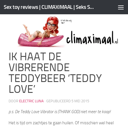
Sex toy reviews | CLIMAXIMAAL | Seks Speeltjes | Tips
IK HAAT DE
VIBRERENDE
TEDDYBEER ‘TEDDY
LOVE’
DOOR
ELECTRIC LUNA
· GEPUBLICEERD
5 MEI 2015
p.s. De Teddy Love Vibrator is (THANK GOD) niet meer te koop!
Het is tijd om zachtjes te gaan huilen. Of misschien wel heel