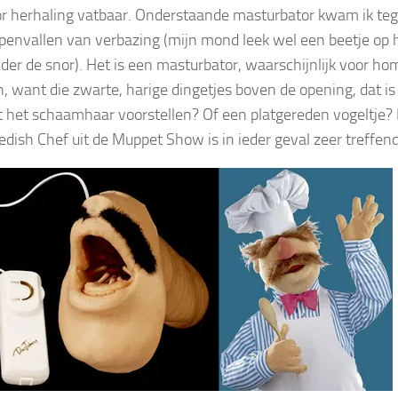
or herhaling vatbaar. Onderstaande masturbator kwam ik te
envallen van verbazing (mijn mond leek wel een beetje op h
der de snor). Het is een masturbator, waarschijnlijk voor h
 want die zwarte, harige dingetjes boven de opening, dat is
 het schaamhaar voorstellen? Of een platgereden vogeltje? 
dish Chef uit de Muppet Show is in ieder geval zeer treffend