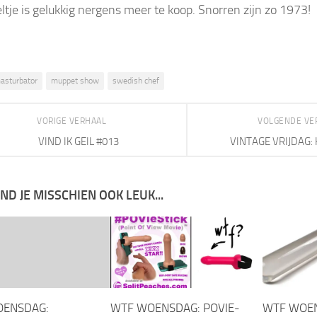
eltje is gelukkig nergens meer te koop. Snorren zijn zo 1973!
asturbator
muppet show
swedish chef
VORIGE VERHAAL
VOLGENDE VE
VIND IK GEIL #013
VINTAGE VRIJDAG:
IND JE MISSCHIEN OOK LEUK...
OENSDAG:
WTF WOENSDAG: POVIE-
WTF WOE