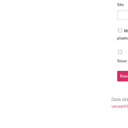
Site
Mi
plaats
Stuur 
Deze sit
verwerk