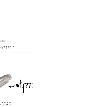
RHAAL
 HYSTERIA
NSDAG: